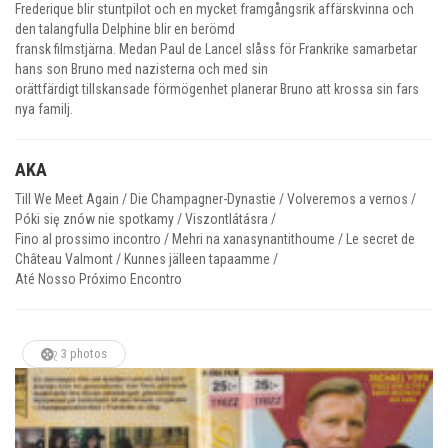
Frederique blir stuntpilot och en mycket framgångsrik affärskvinna och
den talangfulla Delphine blir en berömd
fransk filmstjärna. Medan Paul de Lancel slåss för Frankrike samarbetar
hans son Bruno med nazisterna och med sin
orättfärdigt tillskansade förmögenhet planerar Bruno att krossa sin fars
nya familj.
AKA
Till We Meet Again / Die Champagner-Dynastie / Volveremos a vernos /
Póki się znów nie spotkamy / Viszontlátásra /
Fino al prossimo incontro / Mehri na xanasynantithoume / Le secret de
Château Valmont / Kunnes jälleen tapaamme /
Até Nosso Próximo Encontro
3 photos