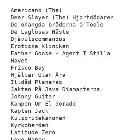
Americano (The)

Deer Slayer (The) Hjortdödaren

De ohängda bröderna O´Toole

De Laglösas Näste

Djävulscommandos

Erotiska Kliniken

Father Goose - Agent I Stilla 
Havet

Frisco Bay

Hjältar Utan Ära

Illdåd Planeras

Jakten På Java Diamanterna

Johnny Guitar

Kampen Om El dorado

Kapten Jack

Kulsprutekanonen

Kyrkoherden

Latitude Zero 

Love Happy
