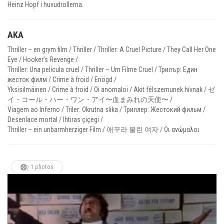
Heinz Hopf i huvudrollerna.
AKA
Thriller – en grym film / Thriller / Thriller: A Cruel Picture / They Call Her One
Eye / Hooker’s Revenge /
Thriller: Una película cruel / Thriller – Um Filme Cruel / Трилър: Един
жесток филм / Crime à froid / Enögd /
Yksisilmäinen / Crime à froid / Oi anomaloi / Akit félszemunek hívnak / ゼ
イ・コール・ハー・ワン・アイ〜血まみれの天使〜 /
Viagem ao Inferno / Triler: Okrutna slika / Триллер: Жестокий фильм /
Desenlace mortal / Ihtiras çiçegi /
Thriller – ein unbarmherziger Film / 애꾸라 불린 여자 / Οι ανώμαλοι
1 photos