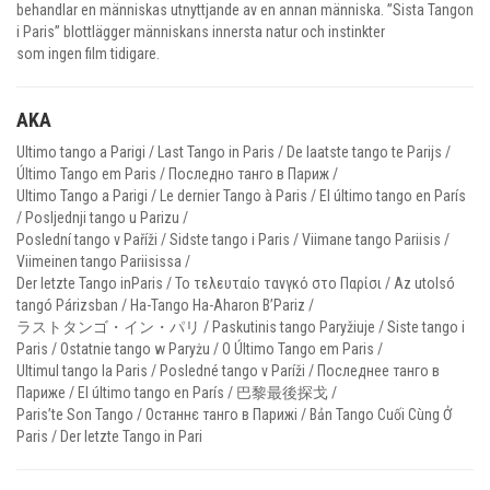
behandlar en människas utnyttjande av en annan människa. ”Sista Tangon
i Paris” blottlägger människans innersta natur och instinkter
som ingen film tidigare.
AKA
Ultimo tango a Parigi / Last Tango in Paris / De laatste tango te Parijs /
Último Tango em Paris / Последно танго в Париж /
Ultimo Tango a Parigi / Le dernier Tango à Paris / El último tango en París
/ Posljednji tango u Parizu /
Poslední tango v Paříži / Sidste tango i Paris / Viimane tango Pariisis /
Viimeinen tango Pariisissa /
Der letzte Tango inParis / Το τελευταίο τανγκό στο Παρίσι / Az utolsó
tangó Párizsban / Ha-Tango Ha-Aharon B’Pariz /
ラストタンゴ・イン・パリ / Paskutinis tango Paryžiuje / Siste tango i
Paris / Ostatnie tango w Paryżu / O Último Tango em Paris /
Ultimul tango la Paris / Posledné tango v Paríži / Последнее танго в
Париже / El último tango en París / 巴黎最後探戈 /
Paris’te Son Tango / Останнє танго в Парижі / Bản Tango Cuối Cùng Ở
Paris / Der letzte Tango in Pari