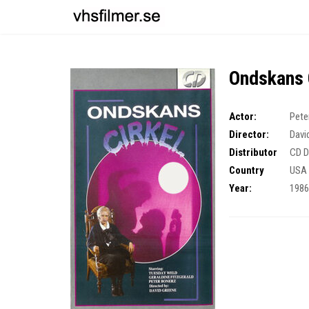
Ondskans 
Actor:
Pete
Director:
Davi
Distributor
CD D
Country
USA
Year:
198