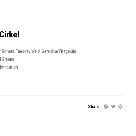
Cirkel
r Bonerz
,
Tuesday Weld
,
Geraldine Fitzgerald
d Greene
istribution
6
Share: