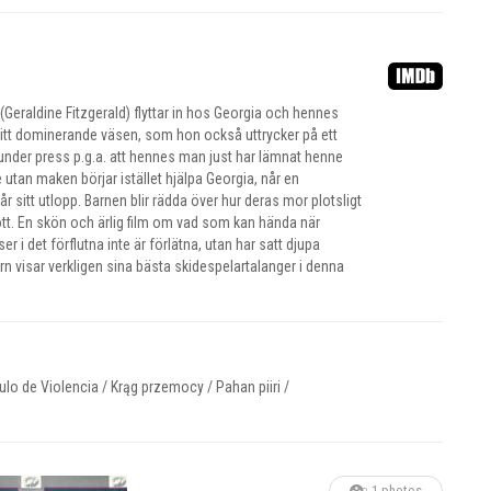
(Geraldine Fitzgerald) flyttar in hos Georgia och hennes
 sitt dominerande väsen, som hon också uttrycker på ett
e under press p.g.a. att hennes man just har lämnat henne
e utan maken börjar istället hjälpa Georgia, når en
itt utlopp. Barnen blir rädda över hur deras mor plotsligt
ott. En skön och ärlig film om vad som kan hända när
 i det förflutna inte är förlätna, utan har satt djupa
n visar verkligen sina bästa skidespelartalanger i denna
culo de Violencia / Krąg przemocy / Pahan piiri /
1 photos