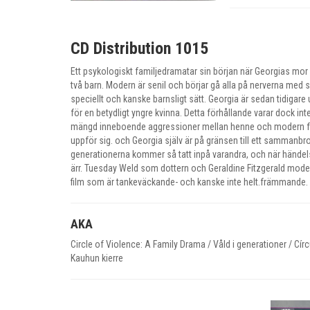
CD Distribution 1015
Ett psykologiskt familjedramatar sin början när Georgias mor 
två barn. Modern är senil och börjar gå alla på nerverna med
speciellt och kanske barnsligt sätt. Georgia är sedan tidigar
för en betydligt yngre kvinna. Detta förhållande varar dock int
mängd inneboende aggressioner mellan henne och modern får s
uppför sig. och Georgia själv är på gränsen till ett sammanbr
generationerna kommer så tatt inpå varandra, och när händelser
ärr. Tuesday Weld som dottern och Geraldine Fitzgerald moder
film som är tankeväckande- och kanske inte helt.främmande.
AKA
Circle of Violence: A Family Drama / Våld i generationer / Cír
Kauhun kierre