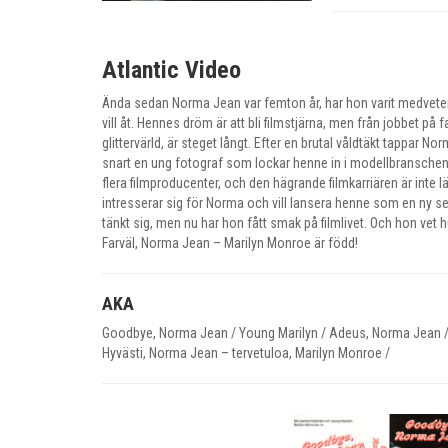
Atlantic Video
Ända sedan Norma Jean var femton år, har hon varit medvet
vill åt. Hennes dröm är att bli filmstjärna, men från jobbet på 
glittervärld, är steget långt. Efter en brutal våldtäkt tappar Nor
snart en ung fotograf som lockar henne in i modellbransche
flera filmproducenter, och den hägrande filmkarriären är inte l
intresserar sig för Norma och vill lansera henne som en ny s
tänkt sig, men nu har hon fått smak på filmlivet. Och hon vet
Farväl, Norma Jean – Marilyn Monroe är född!
AKA
Goodbye, Norma Jean / Young Marilyn / Adeus, Norma Jean /
Hyvästi, Norma Jean – tervetuloa, Marilyn Monroe /