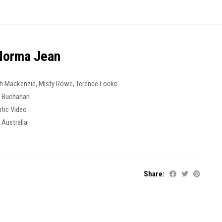
Norma Jean
h Mackenzie
,
Misty Rowe
,
Terence Locke
y Buchanan
ntic Video
,
Australia
6
Share: