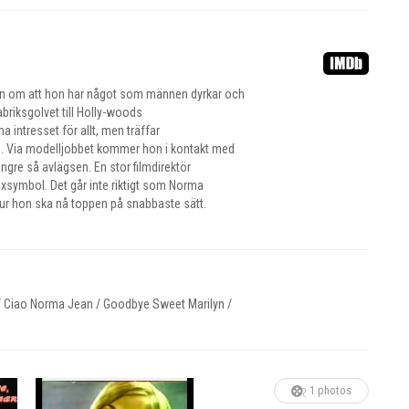
en om att hon har något som männen dyrkar och
fabriksgolvet till Holly-woods
ma intresset för allt, men träffar
n. Via modelljobbet kommer hon i kontakt med
ängre så avlägsen. En stor filmdirektör
exsymbol. Det går inte riktigt som Norma
 hur hon ska nå toppen på snabbaste sätt.
 Ciao Norma Jean / Goodbye Sweet Marilyn /
1 photos